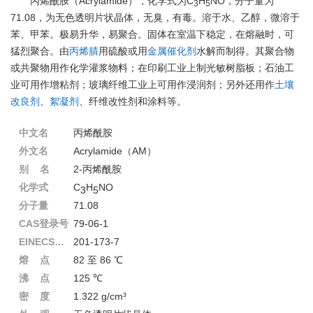
丙烯酰胺（Acrylamide），化学式为C
H
NO，分子量为
3
5
71.08，为无色透明片状晶体，无臭，有毒。溶于水、乙醇，微溶于
苯、甲苯。极易升华，易聚合。固体在室温下稳定，在熔融时，可
猛烈聚合。由
丙烯腈
用硫酸或用
金属催化剂
水解而制得。其聚合物
或共聚物用作化学灌浆物料；在印刷工业上制光敏树脂板；石油工
业可用作增粘剂；玻璃纤维工业上可用作浸润剂；另外还用作
土壤
改良剂
、
絮凝剂
、纤维改性剂和涂料等。
中文名
丙烯酰胺
外文名
Acrylamide（AM）
别 名
2-丙烯酰胺
化学式
C
H
NO
3
5
分子量
71.08
CAS登录号
79-06-1
EINECS登录号
201-173-7
熔 点
82 至 86 ℃
沸 点
125 ℃
密 度
1.322 g/cm³