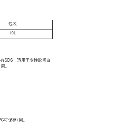
包装
10L
含有SDS，适用于变性胶蛋白
一周。
ºC可保存1周。